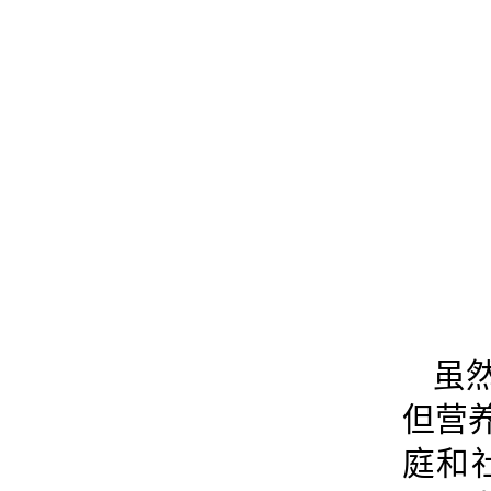
虽
但营
庭和